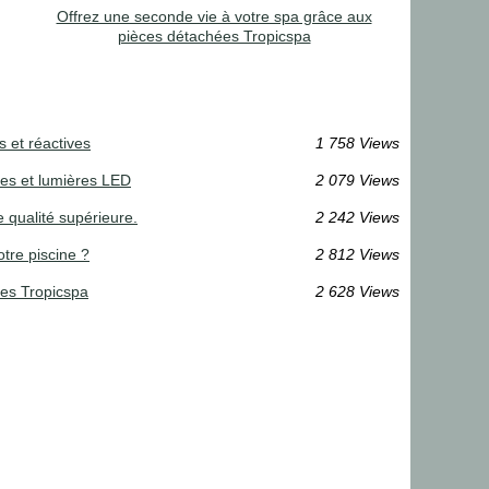
Offrez une seconde vie à votre spa grâce aux
pièces détachées Tropicspa
s et réactives
1 758 Views
es et lumières LED
2 079 Views
de qualité supérieure.
2 242 Views
tre piscine ?
2 812 Views
ées Tropicspa
2 628 Views