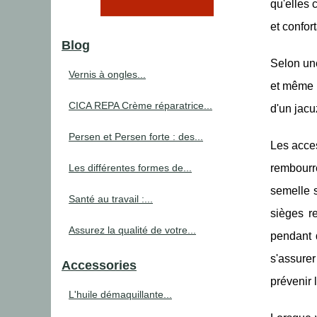
qu'elles 
et confor
Blog
Selon une
Vernis à ongles...
et même d
CICA REPA Crème réparatrice...
d'un jacu
Persen et Persen forte : des...
Les acces
Les différentes formes de...
rembourr
semelle s
Santé au travail :...
sièges r
Assurez la qualité de votre...
pendant q
s'assurer
Accessories
prévenir 
L'huile démaquillante...