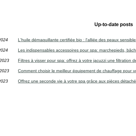
Up-to-date posts
2024
L'huile démaquillante certifiée bio : l'alliée des peaux sensible
2024
Les indispensables accessoires pour spa: marchepieds, bâch
/2023
Filtres à visser pour spa: offrez à votre jacuzzi une filtration 
/2023
Comment choisir le meilleur équipement de chauffage pour vo
2023
Offrez une seconde vie à votre spa grâce aux pièces détach