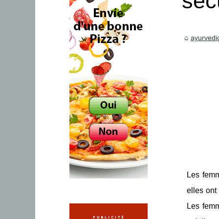
séc
ayurvedi
Les femme
elles ont
Les femme