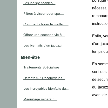
Lorsque 
Les indispensables...
nécessai
Filtres à visser pour spa:...
rembourr
instructi
Comment choisir le meilleur...
Offrez une seconde vie à...
Enfin, vo
d'un jac
Les bienfaits d'un jacuzzi...
temps qu
Bien-être
En somme
Traitements Spécialisés...
sont des
Détente75 : Découvrir les...
de sécuri
du jacuzz
Les incroyables bienfaits du...
avant de 
Maquillage minéral :...